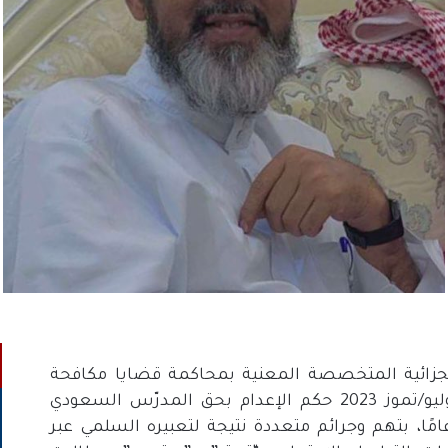
زائية المتخصصة المعنية بمحاكمة قضايا مكافحة
الإرهاب في السعودية، أصدرت في تاريخ 10 يوليو/تموز 2023 حكم الإعدام بحق المدرّس السعودي
تقاعد محمد الغامدي الذي يناهز عمره 54 عامًا، بتهم وجرائم متعددة نتيجة لتعبيره السلمي عبر