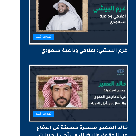
انفوجرافيك
غرم البيشي: إعلامي وداعية سعودي
انفوجرافيك
خالد العمير: مسيرة مضيئة في الدفاع
عن الحقوق والنضال من أجل الحريات