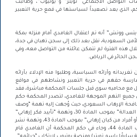
ات التواصل الاجتماعي “تويتر” و”يوتيوب”، وطالبت
الذي يعد تصعيداً لسياستها في قمع حرية التعبير
يتس ووتش” أنه تم اعتقال الغامدي أمام منزله بمكة
ي يونيو 2022 على يد قوات الأمن السعودية، نقل بعد ذلك إلى سجن ذهبان في جدة،
ل هذه الفترة لم تتمكن عائلته من التواصل معه، وفي
ن الحائر في الرياض.
داته وآرائه السياسية، وطلبوا منه الإدلاء بآرائه
ة حقهم في حرية التعبير ونشاطهم في مواقع
صل مع محاميه سوى قبل جلسات المحكمة مباشرة، فقد
 جميع التهم الموجهة للغامدي، لتصدر المحكمة حكم
 من نظام مكافحة الإرهاب السعودي، حيث وُجهت إليه تهمة “وصف
الملك أو ولي العهد بوصف يطعن في الدين أو العدالة” بموجب المادة 30، وتهمة “تأييد فكر إرهابي”
بموجب المادة 34، وتهمة “الاتصال بأحد قيادات أو أفراد من كيان إرهابي” بموجب المادة 43، وتهمة نشر
أخبار كاذبة “بقصد تنفيذ جريمة إرهابية” بموجب المادة 44، وجاء في حكم المحكمة أن الغامدي قام
ابقًا باسم تويتر) ومنصة يوتيوب لارتكاب “جرائمه”.