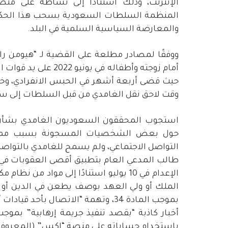
الإنترنت، وذلك استناداً إلى نشاطه على منص
المنظمة السلطات السعودية بسحب هذا الحكم، 
والمعارضة السياسية السلمية في البلد.
ووفقًا لمصادر مطلعة على القضية لـ “هيومن را
أمام زوجته وأطفاله ف
حيث قضى أربعة أشهر في الحبس الانفرادي، وخلا
وقت لاحق نقل الغامدي من قبل السلطات إلى سج
استجوب المحققون السعوديون الغامدي بشأن تغري
حول بعض الشخصيات المسجونة بسبب ممارس
التواصل الاجتماعي، ولم يسمح للغامدي بالتوا
طالب المدعي العام بتطبيق أقصى العقوبات في
الإعدام في 10 يوليو استنادًا إلى مواد
باستخدام حساباته على منصة “إكس” (المعروفة س