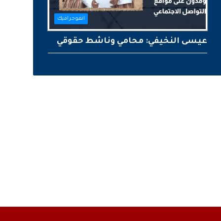
انفوجرافيك
عيسى النخيفي: محامي وناشط حقوقي