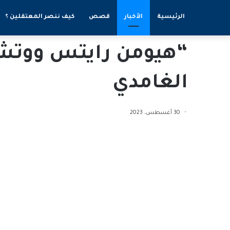
الرئيسية
الأخبار
قصص
كيف ننصر المعتقلين ؟
“هيومن رايتس ووتش”
الغامدي
30 أغسطس، 2023