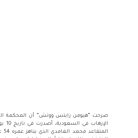
صرحت “هيومن رايتس ووتش” أن المحكمة الج
الم