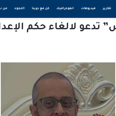
تقارير
فيديوهات
انفوجرافيك
كن مع ذوينا
اللجوء
من ن
 تدعو لالغاء حكم الإعد