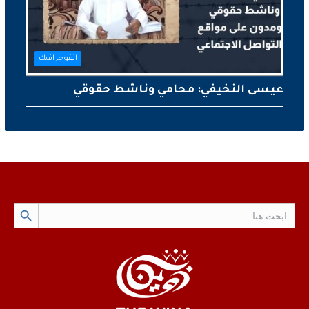
انفوجرافيك
عيسى النخيفي: محامي وناشط حقوقي
Search Button
Search
for: