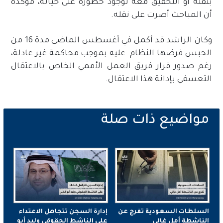
بنقله أو التحقيق معه لوجود خطورة على حياته، مؤكدة
أن المباحث أصرت على نقله.
وكان الراشد قد أكمل في أغسطس الماضي مدة 16 من
الحبس فرضها النظام عليه بموجب محاكمة غير عادلة،
رغم صدور قرار فريق العمل الأممي الخاص بالاعتقال
التعسفي بإدانة هذا الاعتقال.
السلطات السعودية تفرج عن
إدارة السجن تتجاهل الاعتداء
الناشطة أمل غالي
على الناشط الحقوقي وليد أبو