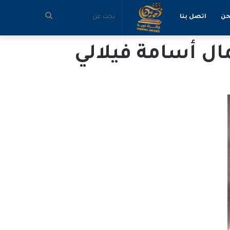
بحث
حن
اتصل بنا
عن