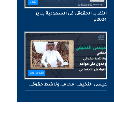
تقارير
التقرير الحقوقي في السعودية يناير
2024م
انفوجرافيك
عيسى النخيفي: محامي وناشط حقوقي