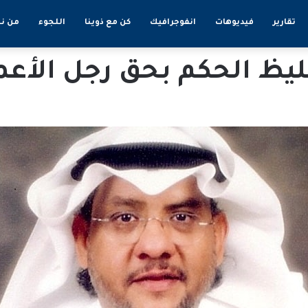
تقارير
فيديوهات
انفوجرافيك
كن مع ذوينا
اللجوء
من ن