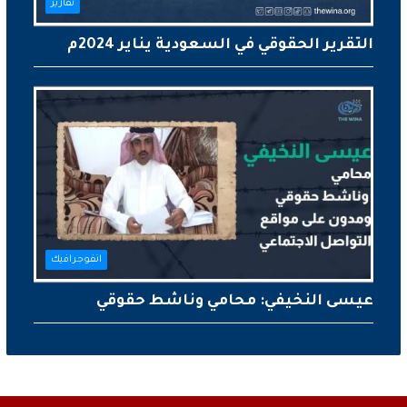
تقارير
التقرير الحقوقي في السعودية يناير 2024م
انفوجرافيك
عيسى النخيفي: محامي وناشط حقوقي