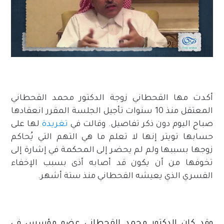
أكدت مها القحطاني زوجة الدكتور محمد القحطاني
المعتقل منذ 10 سنوات تأجيل الجلسة المقرر انعقادها
صباح اليوم دون ذكر تفاصيل. وقالت في
تغريدة
لها على
حسابها تويتر إنها لا تعلم ما هي التهم التي يُحاكم
زوجها بسببها ولم لم يحضر إلى المحكمة في إشارة إلى
تخوفها من أن يكون قد أصابه أذى بسبب الإخفاء
القسري الذي يعيشه القحطاني منذ ستة أشهر.
محمد القحطاني في سطور:
وقد كان الدكتور محمد القحطاني عضو مؤسس في