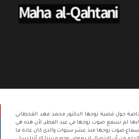
خاصة حول قضية زوجها الدكتور محمد فهد القحطاني
ناءها لم تسمع صوت زوجها في عيد الفطر، لأن هذه هي
 دون سماع صوت زوجها منذ عشر سنوات والذي كان عادة ما
م من أن الاتصال لا يعوض وجوده بيننا إلا أننا نسلي