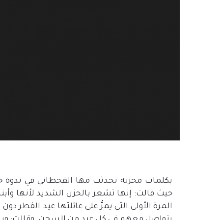
بكلمات محزنة تحدثت مها القحطاني في ندوة 
حيث قالت: إنها تشعر بالحزن الشديد لأنها وأب
المرة الأولى التي يمرُّ على عائلتها عيد الفطر
يتواصل معهم في كل عيد من السجن. وقالت: وبالرغ