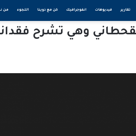
تقارير
فيديوهات
انفوجرافيك
كن مع ذوينا
اللجوء
من ن
القحطاني وهي تشرح فقدان