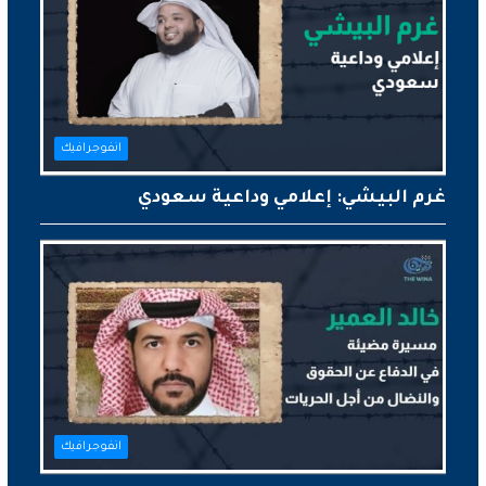
انفوجرافيك
غرم البيشي: إعلامي وداعية سعودي
انفوجرافيك