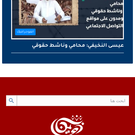
انفوجرافيك
عيسى النخيفي: محامي وناشط حقوقي
Search Button
Search
for: