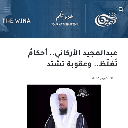
بحث
الق
عن
عبدالمجيد الأركاني.. أحكامٌ
تُغلّظ.. وعقوبة تشتد
26 أكتوبر، 2022