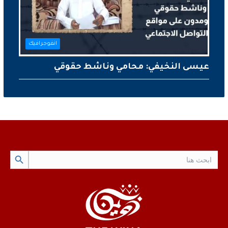
انفوجرافيك
عيسى النخيفي: محامي وناشط حقوقي
Search Button
Search
for: