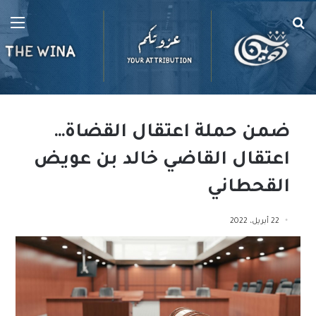
بحث
الق
عن
ضمن حملة اعتقال القضاة…
اعتقال القاضي خالد بن عويض
القحطاني
22 أبريل، 2022