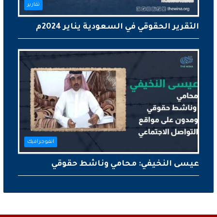
تقارير
التقرير الحقوقي في السعودية يناير 2024م
انفوجرافيك
عيسى النخيفي: محامي وناشط حقوقي