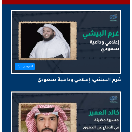
انفوجرافيك
غرم البيشي: إعلامي وداعية سعودي