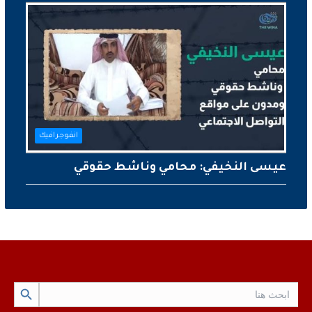
انفوجرافيك
عيسى النخيفي: محامي وناشط حقوقي
Search Button
Search
for: