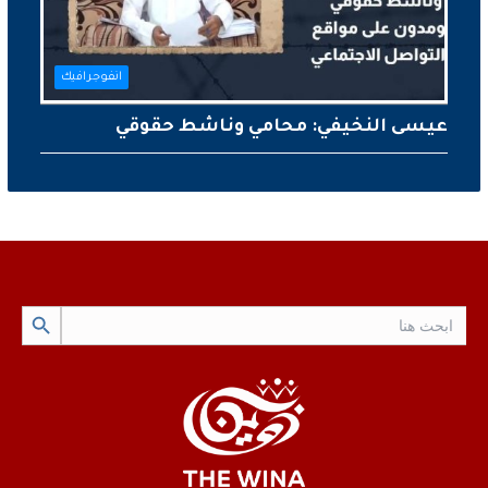
انفوجرافيك
عيسى النخيفي: محامي وناشط حقوقي
Search Button
Search
for: