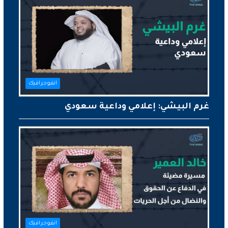
انفوجرافيك
غرم البيشي: إعلامي وداعية سعودي
انفوجرافيك