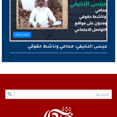
انفوجرافيك
عيسى النخيفي: محامي وناشط حقوقي
Search Button
Search
for: