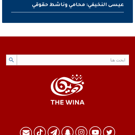
عيسى النخيفي: محامي وناشط حقوقي
Search Button
Search
for:
تويتر
يوتيوب
انستقرام
سناب
تيلقرام
TikTok
البريد