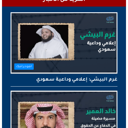
انفوجرافيك
غرم البيشي: إعلامي وداعية سعودي