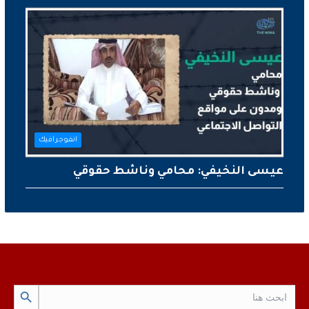
انفوجرافيك
عيسى النخيفي: محامي وناشط حقوقي
Search Button
Search
for: