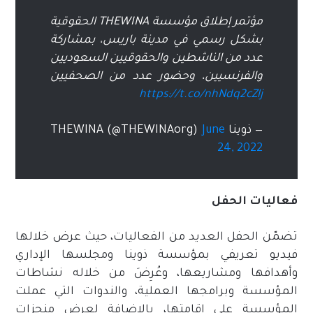
مؤتمر إطلاق مؤسسة THEWINA الحقوقية
بشكل رسمي في مدينة باريس، بمشاركة
عدد من الناشطين والحقوقيين السعوديين
والفرنسيين، وحضور عدد من الصحفيين
https://t.co/nhNdq2cZlj
— ذوينا THEWINA (@THEWINAorg)
June
24, 2022
فعاليات الحفل
تضمّن الحفل العديد من الفعاليات، حيث عرض خلالها
فيديو تعريفي بمؤسسة ذوينا ومجلسها الإداري
وأهدافها ومشاريعها، وعُرِضَ من خلاله نشاطات
المؤسسة وبرامجها العملية، والندوات التي عملت
المؤسسة على إقامتها، بالإضافة لعرض منجزات