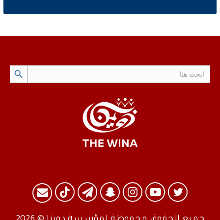
Search Button
Search
for:
تويتر
يوتيوب
انستقرام
سناب
تيلقرام
TikTok
البريد
تشات
جميع الحقوق محفوظة لمؤسسة ذوينا © 2026