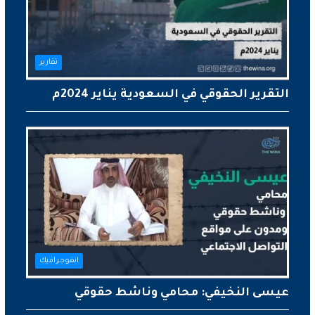
تقارير
التقرير الحقوقي في السعودية يناير 2024م
انفوجرافيك
عيسى النخيفي: محامي وناشط حقوقي