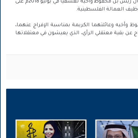
وكانت السلطات السعودية قد أقدمت على اعتقال ريس بن محفوظ وأخيه تعسفياً في يونيو 2018م على
وظيف العمالة الفلسطينية.
وأخيه وعائلتهما الكريمة بمناسبة الإفراج عنهما،
 عن بقية معتقلي الرأي، الذي يعيشون في معتقلاتها