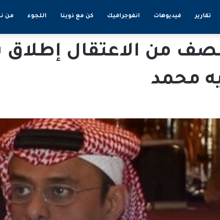
تقارير
فيديوهات
انفوجرافيك
كن مع ذوينا
اللجوء
من ن
 من الاعتقال إطلاق س
ه محمد