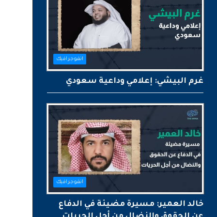
انفوجرافيك
غرم البيشي: إعلامي وداعية سعودي
انفوجرافيك
خالد العمير: مسيرة مضيئة في الدفاع
عن الحقوق والنضال من أجل الحريات