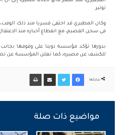
المطيري، منذ شهر مايو 0
توتير.
وكان المطيري قد اختفى قسريا منذ ذلك الوقت، 
في سجن القصيم، مع انقطاع أخباره منذ الاعتقال
بدورها تؤكد مؤسسة ذوينا على وقوفها بجانب ا
للكشف عن مصيره، كما تعلن المؤسسة عن تضامن
فيسبوك
تويتر
مشاركة عبر البريد
طباعة
شاركها