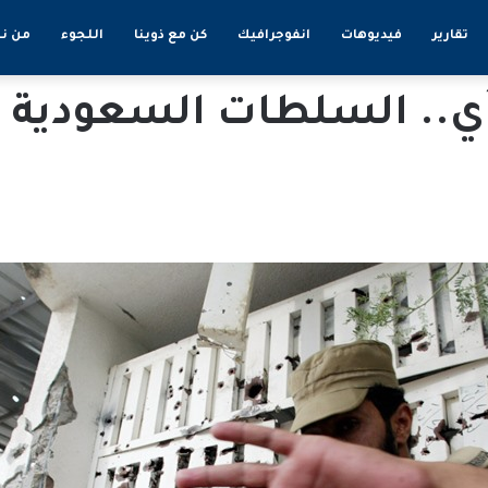
تقارير
فيديوهات
انفوجرافيك
كن مع ذوينا
اللجوء
من ن
ي.. السلطات السعودية ت