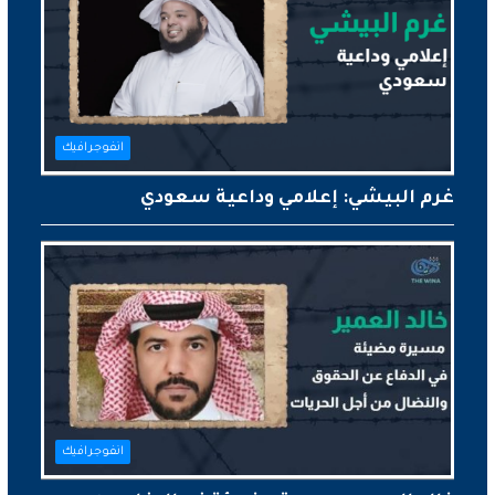
انفوجرافيك
غرم البيشي: إعلامي وداعية سعودي
انفوجرافيك