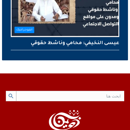
انفوجرافيك
عيسى النخيفي: محامي وناشط حقوقي
Search Button
Search
for: