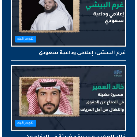
انفوجرافيك
غرم البيشي: إعلامي وداعية سعودي
انفوجرافيك