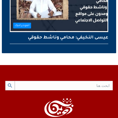
انفوجرافيك
عيسى النخيفي: محامي وناشط حقوقي
Search Button
Search
for: