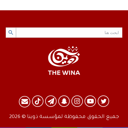
Search Button
Search
for:
تويتر
يوتيوب
انستقرام
سناب
تيلقرام
TikTok
البريد
تشات
جميع الحقوق محفوظة لمؤسسة ذوينا © 2026