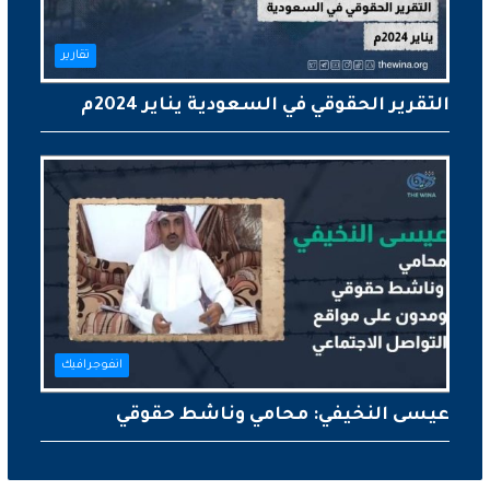
تقارير
التقرير الحقوقي في السعودية يناير 2024م
انفوجرافيك
عيسى النخيفي: محامي وناشط حقوقي