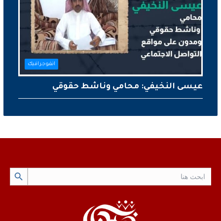
انفوجرافيك
عيسى النخيفي: محامي وناشط حقوقي
Search Button
Search
for: