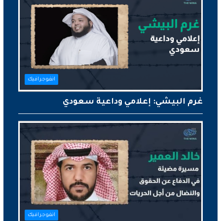
انفوجرافيك
غرم البيشي: إعلامي وداعية سعودي
انفوجرافيك