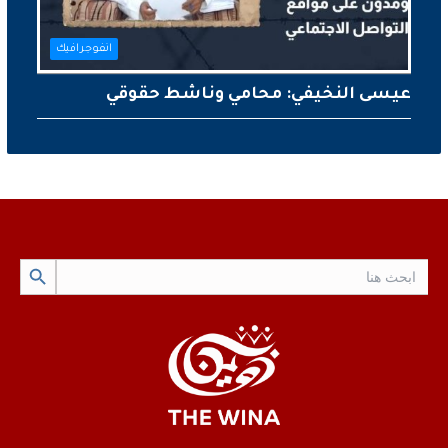
انفوجرافيك
عيسى النخيفي: محامي وناشط حقوقي
Search Button
Search
for: