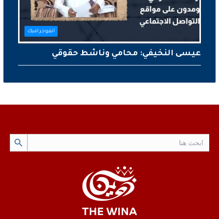
انفوجرافيك
عيسى النخيفي: محامي وناشط حقوقي
Search Button
Search
for: