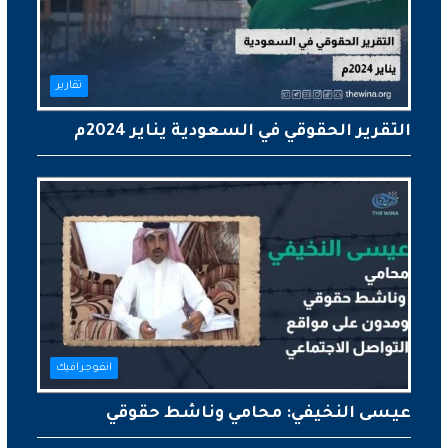
تقارير
التقرير الحقوقي في السعودية يناير 2024م
انفوجرافيك
عيسى النخيفي: محامي وناشط حقوقي