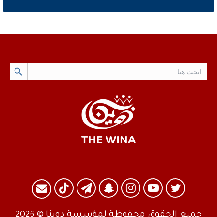
Search Button
Search
for:
تويتر
يوتيوب
انستقرام
سناب
تيلقرام
TikTok
البريد
تشات
جميع الحقوق محفوظة لمؤسسة ذوينا © 2026