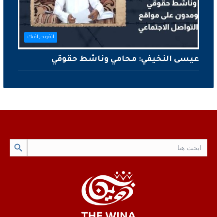
انفوجرافيك
عيسى النخيفي: محامي وناشط حقوقي
Search Button
Search
for: