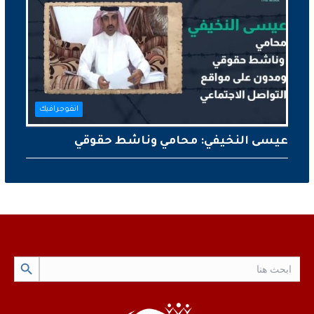
انفوجرافيك
عيسى النخيفي: محامي وناشط حقوقي
Search Button
Search
for: