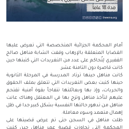
أمام المحكمة الجزائية المتخصصة التي تعرض عليها
القضايا المتعلقة بالإرهاب وقفت الشابة مناهل صالح
القفيري لِتُحاكم على عدد من التغريدات التي كتبتها حين
كانت قاصرة دون الثامنة عشر.
كانت مناهل حينها ترتاد المدرسة في المرحلة الثانوية
حينها كتبت بعض التغريدات التي تتعلق بملف الحقوق
والحريات، وإذ بها وبعائلتها تتفاجأ بقوة أمنية تقتحم
عليهم لتأخذ مناهل وتزج بها في المعتقل وهناك عانت
مناهل من تدهور حالتها النفسية بشكل كبير جدا في ظل
إهمال متعمد وسوء معاملة.
ظلت مناهل في السجن حتى تم عرض قضيتها على
المحكمة التي تجاوزت قضية عمر مناهل حين كتبت