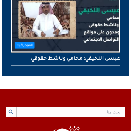
انفوجرافيك
عيسى النخيفي: محامي وناشط حقوقي
Search Button
Search
for: