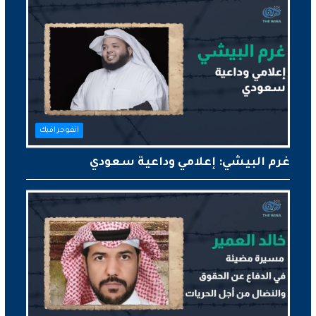
انفوجرافيك
غرم البيشي: إعلامي وداعية سعودي