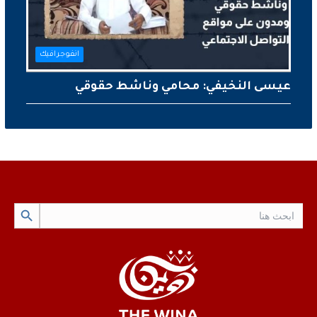
انفوجرافيك
عيسى النخيفي: محامي وناشط حقوقي
Search Button
Search
for: