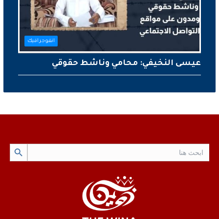
انفوجرافيك
عيسى النخيفي: محامي وناشط حقوقي
Search Button
Search
for: