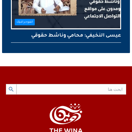
انفوجرافيك
عيسى النخيفي: محامي وناشط حقوقي
Search Button
Search
for: