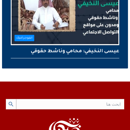
انفوجرافيك
عيسى النخيفي: محامي وناشط حقوقي
Search Button
Search
for: