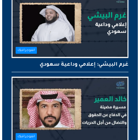
انفوجرافيك
غرم البيشي: إعلامي وداعية سعودي
انفوجرافيك