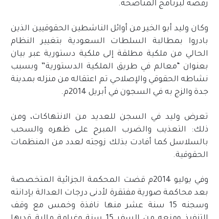
رفضه لبرنامج المناصحة.
وكان وليد أبو الخير من أوائل الناشطين الحقوقيين الذين
بادروا بمطالبة السلطات السعودية بتغيير النظام
الحالي من ملكية مطلقة إلى ملكية دستورية عبر بيان
بعنوان “معالم في طريق الملكية الدستورية” وبسبب
نشاطه الحقوقي والإصلاحي تم اعتقاله من منزله بمدينة
جدة والزج به في السجون في أبريل 2014م.
تعرض وليد في السجن للعديد من الانتهاكات، ومن
ذلك: التعذيب والضرب المبرح على ظهره والسحب
بالسلاسل كما أفادت بذلك زوجته لعدد من المنظمات
الحقوقية.
وفي يوليو 2014م قضت المحكمة الجزائية المتخصصة
بعد محاكمة صورية مفتقرة لأدنى درجات العدالة بإدانته
وسجنه 15 سنة عشر منها نافذة وخمس مع وقف
التنفيذ ومنعه من السفر 15 سنة وغرامة مالية قدرها