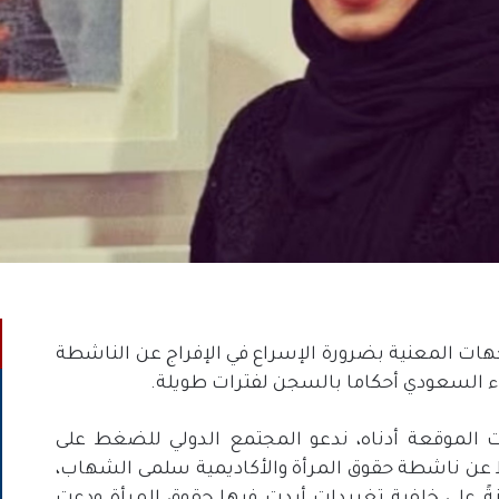
ن، الجهات المعنية بضرورة الإسراع في الإفراج عن الناشطة
ء السعودي أحكاما بالسجن لفترات طويلة.
 الموقعة أدناه، ندعو المجتمع الدولي للضغط على
 عن ناشطة حقوق المرأة والأكاديمية سلمى الشهاب،
 حكم عليها مؤخرًا بالسجن لمدة 34 سنةً على خلفية تغريدات أيدت فيها حقوق المرأة ودعت