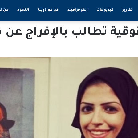
تقارير
فيديوهات
انفوجرافيك
كن مع ذوينا
اللجوء
من ن