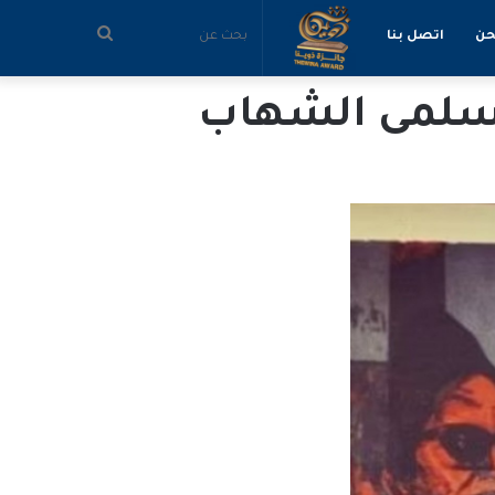
بحث
حن
اتصل بنا
عن