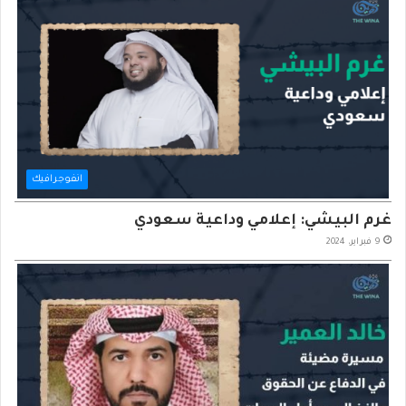
انفوجرافيك
غرم البيشي: إعلامي وداعية سعودي
9 فبراير، 2024