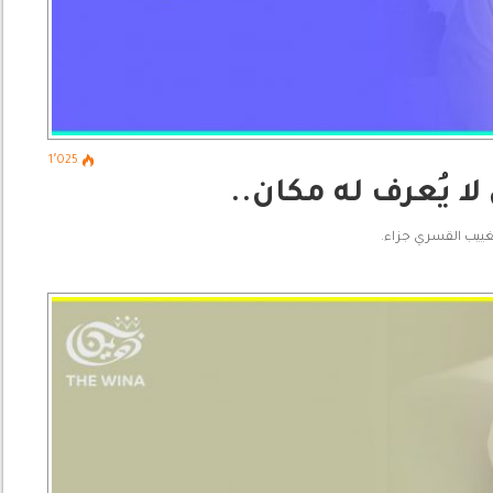
1٬025
ا يُعرف له مكان..
غييب القسري جزاء.