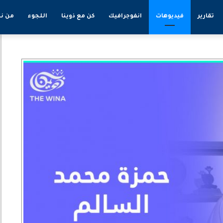
تقارير
فيديوهات
انفوجرافيك
كن مع ذوينا
اللجوء
من ن