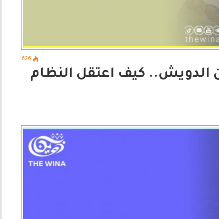
626
 الدويش.. كيف اعتقل النظام