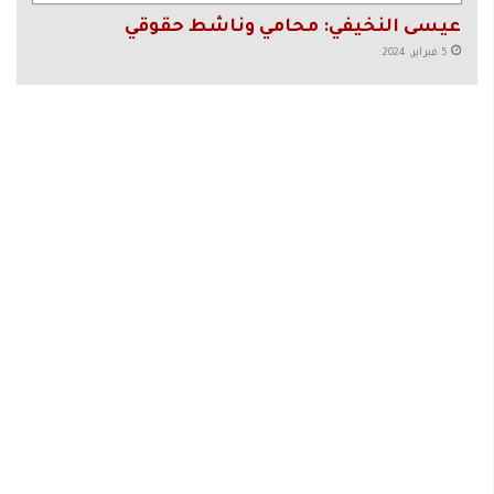
عيسى النخيفي: محامي وناشط حقوقي
5 فبراير، 2024