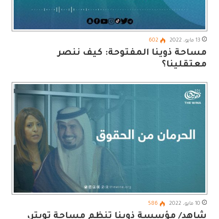
13 مايو، 2022
602
مساحة ذوينا المفتوحة: كيف ننصر
معتقلينا؟
10 مايو، 2022
586
شاهد/ مؤسسة ذوينا تنظم مساحة تويتر،