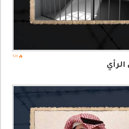
526
الرأي