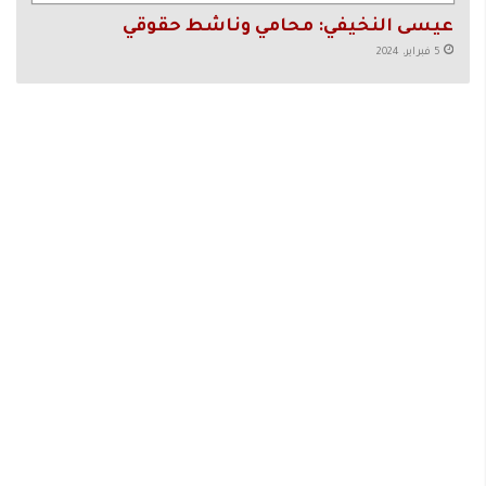
عيسى النخيفي: محامي وناشط حقوقي
5 فبراير، 2024