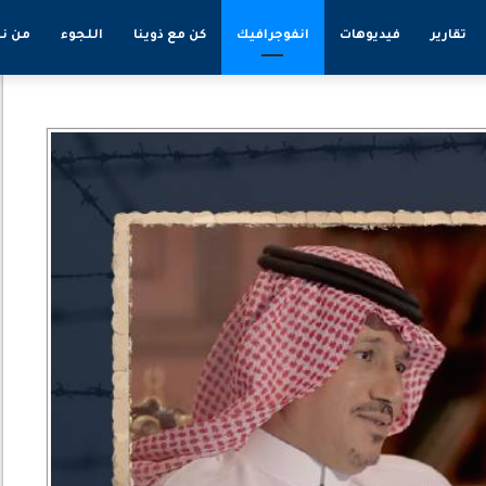
تقارير
فيديوهات
انفوجرافيك
كن مع ذوينا
اللجوء
من ن