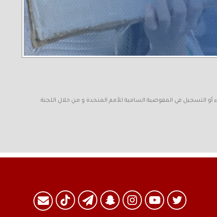
الطرق ما يلي: ١. عن طريق الأمم المتحدة..و يكون ذلك بطلب اللجوء أو التسجيل في المفوضية السامية للأمم المتحدة و من خلال اللجنة
تويتر
يوتيوب
انستقرام
سناب
تيلقرام
TikTok
البريد
تشات