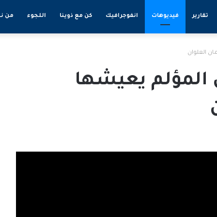
تقارير
فيديوهات
انفوجرافيك
كن مع ذوينا
اللجوء
من ن
ن المؤلم يعيشها