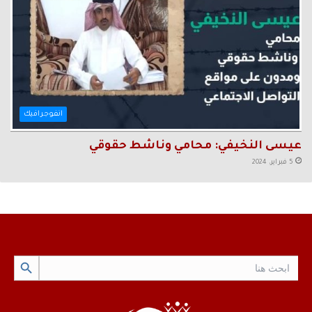
انفوجرافيك
عيسى النخيفي: محامي وناشط حقوقي
5 فبراير، 2024
Search Button
Search
for: