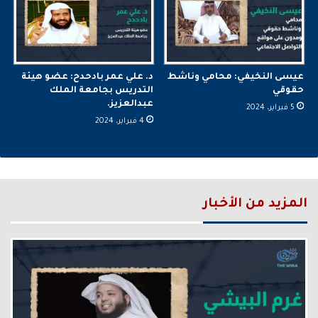
عيسى النخيفي: محامي وناشط
د. علي عمر بادحدح: عضو هيئة
حقوقي
التدريس بجامعة الملك
عبدالعزيز.
5 فبراير، 2024
4 فبراير، 2024
المزيد من الأخبار