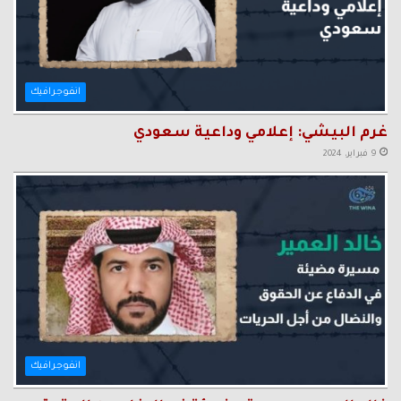
انفوجرافيك
غرم البيشي: إعلامي وداعية سعودي
9 فبراير، 2024
انفوجرافيك