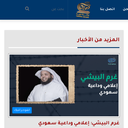
بحث
حن
اتصل بنا
عن
المزيد من الأخبار
انفوجرافيك
غرم البيشي: إعلامي وداعية سعودي