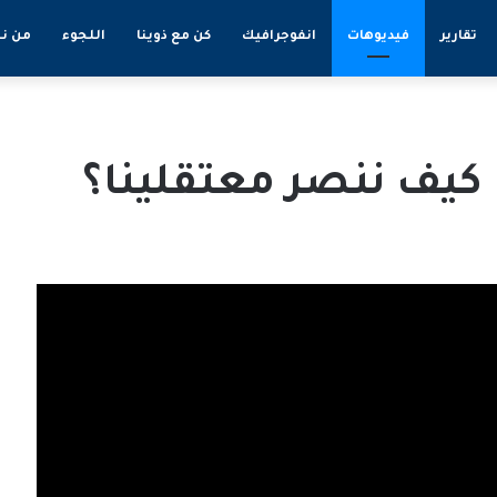
تقارير
فيديوهات
انفوجرافيك
كن مع ذوينا
اللجوء
من ن
 كيف ننصر معتقلينا؟