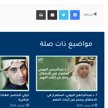
فيسبوك
تويتر
مشاركة عبر البريد
طباعة
شاركها
أ. د عبدالرحمن اليوبي: استمرار في
تركي الجاسر: معانا
الاعتقال وعجز عن إثبات التهم
متكررة.
10 فبراير، 2024
1 فبراير، 2024