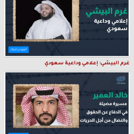
انفوجرافيك
غرم البيشي: إعلامي وداعية سعودي