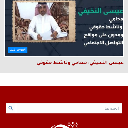
انفوجرافيك
عيسى النخيفي: محامي وناشط حقوقي
Search Button
Search
for: