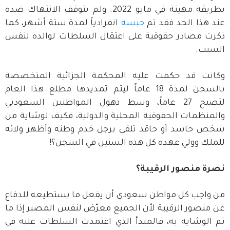
بطريقة مهينة في مايو 2022. ولم يتوقف الانتهاك ضده
عند هذا الحد فقد تم
حبسه
انفرادياً لمدة ستة أشهر، كما
ذكرت مصادر حقوقية على اعتقال السلطات لوالده لنفس
السبب.
وكانت قد حكمت عليه المحكمة الجزائية المتخصصة
بالسجن لمدة 18 عاماً ليتم تمديدها مطلع هذا العام
لتصبح 27 عاماً، وسط ذهول المواطنين السعوديي
والمنظمات الحقوقية المحلية والدولية، فكيف لوشاية من
شخص حاسد أو حاقد تلقي برجل خدم وطنه وأظهر ولائه
للملك وولي عهده كل هذه السنين في السجن؟!
نصرة منصور الرقيبة؟
من واجب كل مواطن سعودي أن يفعل ما يستطيعه للدفاع
عن منصور الرقيبة لأن الجميع معرّض لنفس المصير إذا ما
تم الوشاية به، فالمبدأ الذي اعتمدت السلطات عليه في