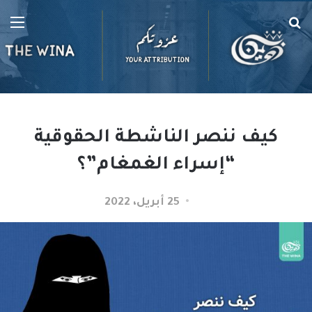
بحث
الق
عن
كيف ننصر الناشطة الحقوقية
“إسراء الغمغام”؟
25 أبريل، 2022