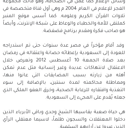
وسائل الإعلام كما عمل في الصحافة، وهو مالك مجموعة
الفجر للإعلام في العام 2004 م وهي أول قناة متخصصة في
تلاوات القرآن الكريم وعلومه. كما أسس موقع المنبر
كملتقى للأمة والخطباء والوعاظ على شبكة الإنترنت، وأيضاً
هو صاحب فكرة ومقدم برنامج فضفضة.
وقد أقام مؤخراً في مصر عدة سنوات حتى تم استدراجه
للعودة إلى السعودية بإعطائه حصانة واعتقاله في رمضان
بعد صلاة الجمعة 10 أغسطس 2012 وتعرض خلال
الاعتقال لانتهاكات عديدة وغير إنسانية مثل عدم تمكن
أهله من زيارته بسبب المضايقات التي عانوا منها،
ومماطلة محاكمته لمدة سنتين، بالإضافة إلى سوء
التغذية وافتقاره للرعاية الصحية، وخرق العفو الملكي الذي
جعله يُقدم على المجيء إلى السعودية.
هي حياة صعبة يقاسيها الشيخ وجدي وباقي الأبرياء الذين
دخلوا المعتقلات والسجون ظلماً، لاسيما معتقلي الرأي
الذين عبروا عن آراءهم السلمية.