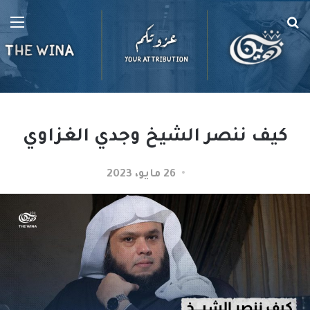
بحث
الق
عن
كيف ننصر الشيخ وجدي الغزاوي
26 مايو، 2023