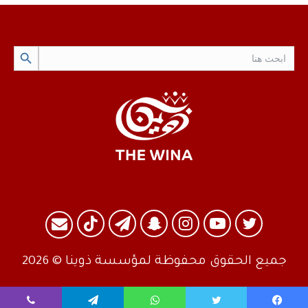
Search Button
Search
for:
تويتر
يوتيوب
انستقرام
سناب
تيلقرام
TikTok
البريد
تشات
جميع الحقوق محفوظة لمؤسسة ذوينا © 2026