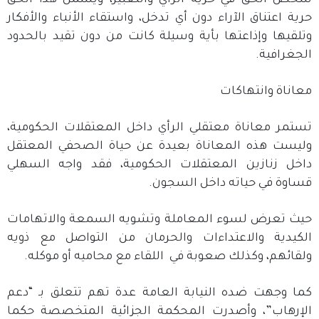
شخص الحق في حرية الرأي والتعبير، ويشمل هذا الحق
حرية اعتناق الآراء دون أي تدخل، واستقاء الأنباء والأفكار
وتلقيها وإذاعتها بأية وسيلة كانت من دون تقيد بالحدود
الجغرافية.
معاناة وانتهاكات
تستمر معاناة معتقلي الرأي داخل المعتقلات الحكومية،
وليست هذه المعاناة بعيدة عن حياة الصحفي المعتقل
داخل زنازين المعتقلات الحكومية، فقد واجه السهلي
قساوة في حياته داخل السجون.
حيث تعرض لسوء المعاملة وتشويه السمعة والاتهامات
الكيدية والاعتداءات والحرمان من التواصل مع ذويه
ولقائهم، وكذلك صعوبة في اللقاء مع محاميه أو موكله.
كما وجهت ضده النيابة العامة عدة تهم تتعلق بـ “دعم
الإرهاب”، وأصدرت المحكمة الجزائية المتخصصة حكما