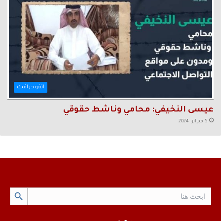
انفوجرافيك
عيسى النخيفي: محامي وناشط حقوقي
5 فبراير، 2024
Search Button
Search
for: