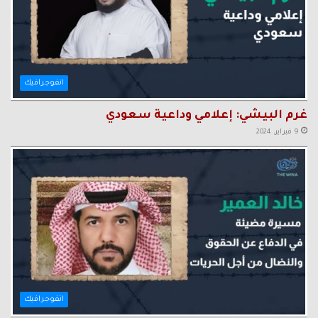
انفوجرافيك
غرم البيشي: إعلامي وداعية سعودي
9 فبراير، 2024
انفوجرافيك