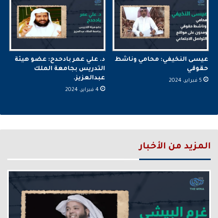
عيسى النخيفي: محامي وناشط
د. علي عمر بادحدح: عضو هيئة
حقوقي
التدريس بجامعة الملك
عبدالعزيز.
5 فبراير، 2024
4 فبراير، 2024
المزيد من الأخبار