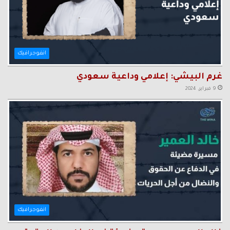
انفوجرافيك
غرم البيشي: إعلامي وداعية سعودي
9 فبراير، 2024
انفوجرافيك