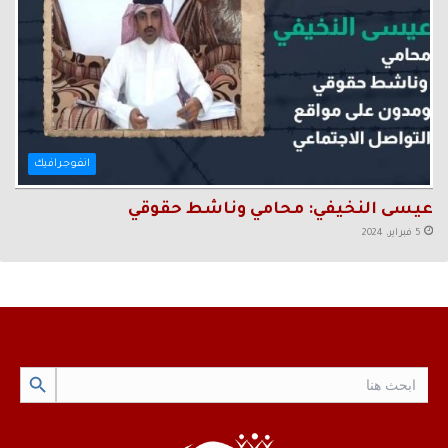
انفوجرافيك
عيسى النخيفي: محامي وناشط حقوقي
5 فبراير، 2024
Search Button
Search
for: