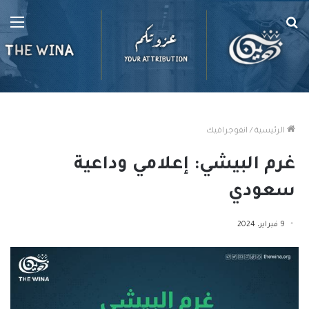
بحث
الق
عن
الرئيسية
/
انفوجرافيك
غرم البيشي: إعلامي وداعية
سعودي
9 فبراير، 2024