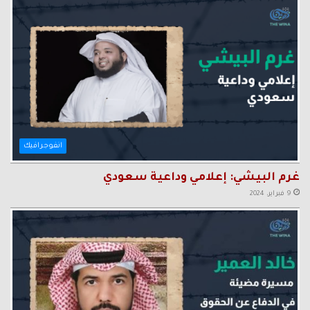
انفوجرافيك
غرم البيشي: إعلامي وداعية سعودي
9 فبراير، 2024