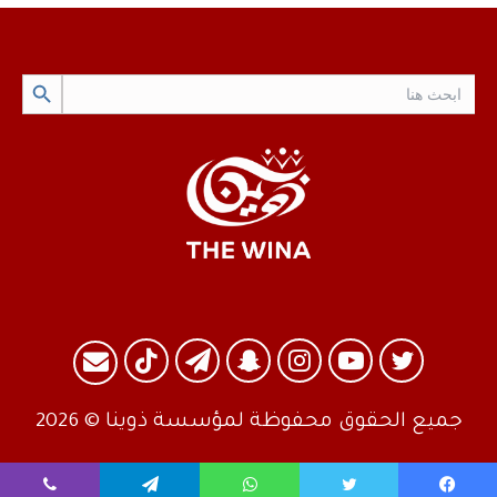
Search Button
Search
for:
تويتر
يوتيوب
انستقرام
سناب
تيلقرام
TikTok
البريد
تشات
جميع الحقوق محفوظة لمؤسسة ذوينا © 2026