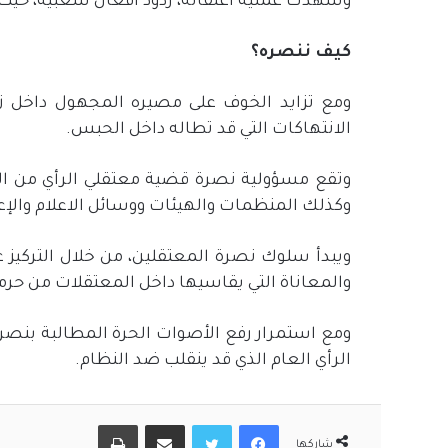
وشهدت عملية اعتقاله، ردود أفعال شعبية، حيث
كيف ننصره؟
ومع تزايد الخوف على مصيره المجهول داخل زن
الانتهاكات التي قد تطاله داخل الحبس.
وتقع مسؤولية نصرة قضية معتقلي الرأي من ال
وكذلك المنظمات والهيئات ووسائل الاعلام والإع
ويبدأ سلوك نصرة المعتقلين، من خلال التركيز 
والمعاناة التي يقاسيها داخل المعتقلات من حرما
ومع استمرار رفع الأصوات الحرة المطالبة بنصرة
الرأي العام الذي قد ينقلب ضد النظام.
فيسبوك
تويتر
مشاركة عبر البريد
طباعة
شاركها