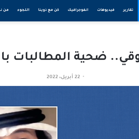
تقارير
فيديوهات
انفوجرافيك
كن مع ذوينا
اللجوء
من ن
روقي.. ضحية المطالبات با
22 أبريل، 2022